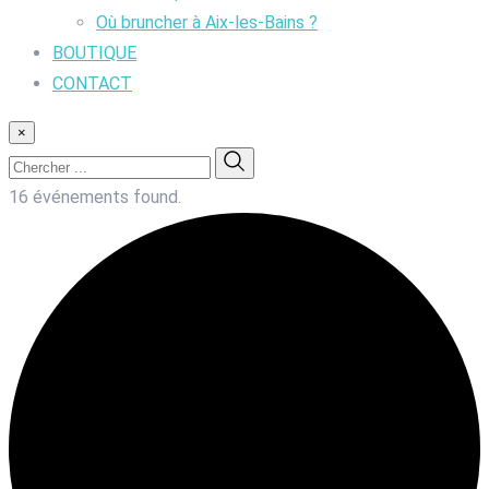
Où bruncher à Aix-les-Bains ?
BOUTIQUE
CONTACT
×
16 événements found.