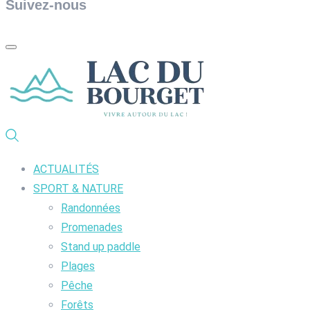
Suivez-nous
ACTUALITÉS
SPORT & NATURE
Randonnées
Promenades
Stand up paddle
Plages
Pêche
Forêts