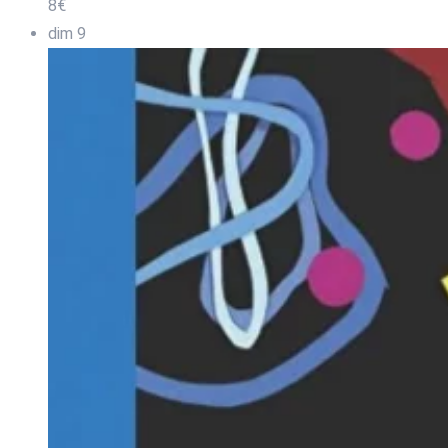
8€
dim
9