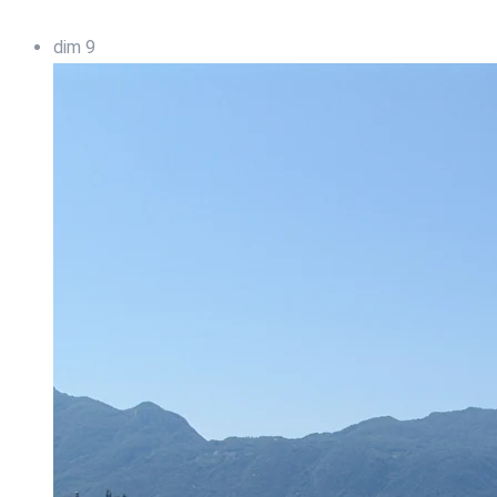
dim
9