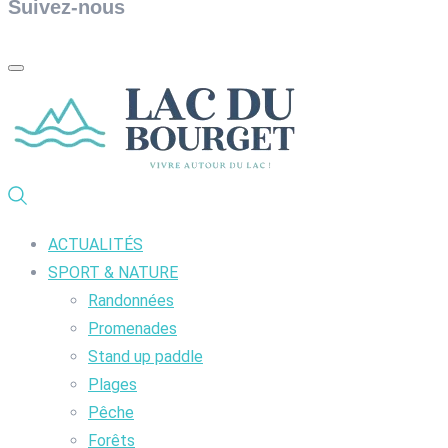
Suivez-nous
ACTUALITÉS
SPORT & NATURE
Randonnées
Promenades
Stand up paddle
Plages
Pêche
Forêts