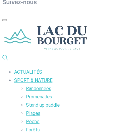
Suivez-nous
ACTUALITÉS
SPORT & NATURE
Randonnées
Promenades
Stand up paddle
Plages
Pêche
Forêts