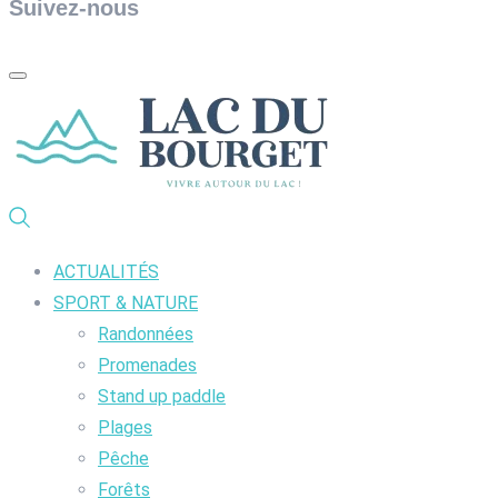
Suivez-nous
ACTUALITÉS
SPORT & NATURE
Randonnées
Promenades
Stand up paddle
Plages
Pêche
Forêts