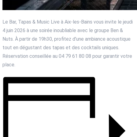
Le Bar, Tapas & Music Live à Aix-les-Bains vous invite le jeudi
4 juin 2026 à une soirée inoubliable avec le groupe Ben &
Nuts. À partir de 19h30, profitez d’une ambiance acoustique
tout en dégustant des tapas et des cocktails uniques.
Réservation conseillée au 04 79 61 80 08 pour garantir votre
place.