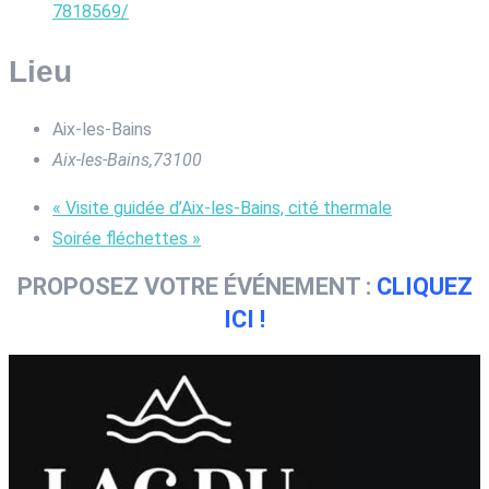
7818569/
Lieu
Aix-les-Bains
Aix-les-Bains
,
73100
«
Visite guidée d’Aix-les-Bains, cité thermale
Soirée fléchettes
»
PROPOSEZ VOTRE ÉVÉNEMENT :
CLIQUEZ
ICI !