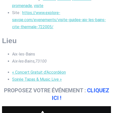
promenade
,
visite
Site :
https://www.explore-
savoie.com/evenements/visite-guidee-aix-les-bains-
cite-thermale-722005/
Lieu
Aix-les-Bains
Aix-les-Bains
,
73100
«
Concert Gratuit d’Accordéon
Soirée Tapas & Music Live
»
PROPOSEZ VOTRE ÉVÉNEMENT :
CLIQUEZ
ICI !