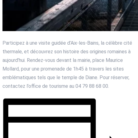
Participez à une visite guidée d’Aix-les-Bains, la célèbre cité
thermale, et découvrez son histoire des origines romaines à
aujourd’hui. Rendez-vous devant la mairie, place Maurice
Mollard, pour une promenade de 1h45 à travers les sites
emblématiques tels que le temple de Diane. Pour réserver,
contactez l’office de tourisme au 04 79 88 68 00.