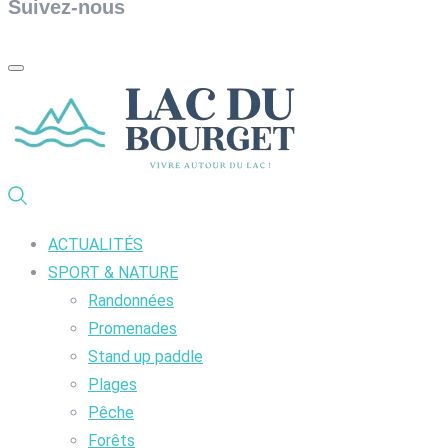
Suivez-nous
ACTUALITÉS
SPORT & NATURE
Randonnées
Promenades
Stand up paddle
Plages
Pêche
Forêts