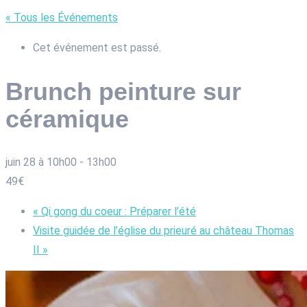
« Tous les Événements
Cet événement est passé.
Brunch peinture sur
céramique
juin 28 à 10h00
-
13h00
49€
«
Qi gong du coeur : Préparer l’été
Visite guidée de l’église du prieuré au château Thomas
II
»