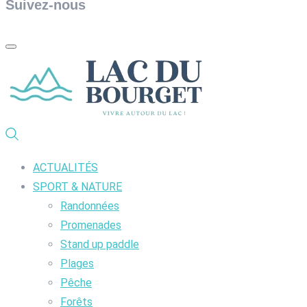
Suivez-nous
ACTUALITÉS
SPORT & NATURE
Randonnées
Promenades
Stand up paddle
Plages
Pêche
Forêts