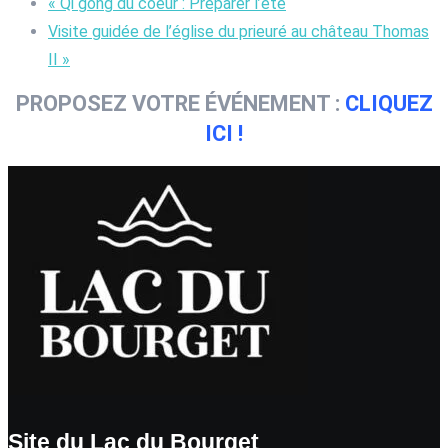
«
Qi gong du coeur : Préparer l’été
Visite guidée de l’église du prieuré au château Thomas
II
»
PROPOSEZ VOTRE ÉVÉNEMENT :
CLIQUEZ
ICI !
Site du Lac du Bourget