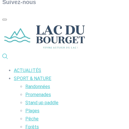
Suivez-nous
ACTUALITÉS
SPORT & NATURE
Randonnées
Promenades
Stand up paddle
Plages
Pêche
Forêts