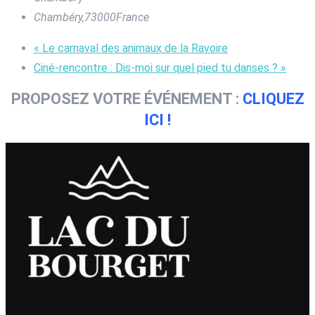
Chambéry
,
73000
France
«
Le carnaval des animaux de la Ravoire
Ciné-rencontre : Dis-moi sur quel pied tu danses ?
»
PROPOSEZ VOTRE ÉVÉNEMENT :
CLIQUEZ
ICI !