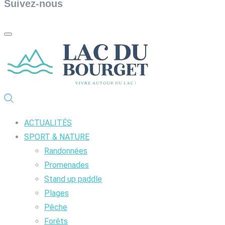
Suivez-nous
ACTUALITÉS
SPORT & NATURE
Randonnées
Promenades
Stand up paddle
Plages
Pêche
Forêts