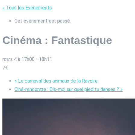
« Tous les Événements
Cet événement est passé.
Cinéma : Fantastique
mars 4 à 17h00
-
18h11
7€
«
Le carnaval des animaux de la Ravoire
Ciné-rencontre : Dis-moi sur quel pied tu danses ?
»