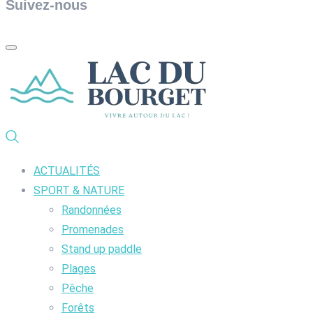
Suivez-nous
ACTUALITÉS
SPORT & NATURE
Randonnées
Promenades
Stand up paddle
Plages
Pêche
Forêts