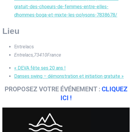
gratuit-des-choeurs-de-femmes-entre-elles-
dhommes-boga-et-mixte-les-polysons-7838678/
Lieu
Entrelacs
Entrelacs
,
73410
France
«
DEVA fête ses 20 ans !
Danses swing – démonstration et initiation gratuite
»
PROPOSEZ VOTRE ÉVÉNEMENT :
CLIQUEZ
ICI !