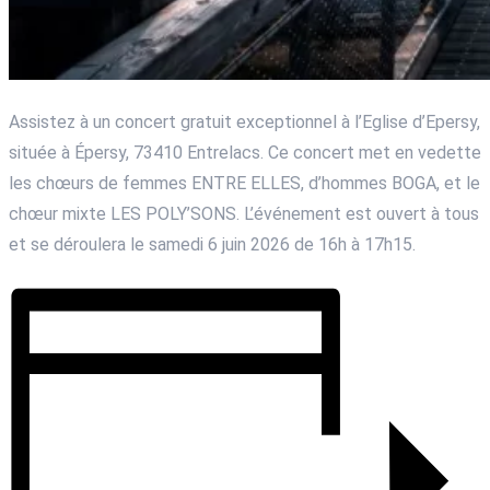
Assistez à un concert gratuit exceptionnel à l’Eglise d’Epersy,
située à Épersy, 73410 Entrelacs. Ce concert met en vedette
les chœurs de femmes ENTRE ELLES, d’hommes BOGA, et le
chœur mixte LES POLY’SONS. L’événement est ouvert à tous
et se déroulera le samedi 6 juin 2026 de 16h à 17h15.