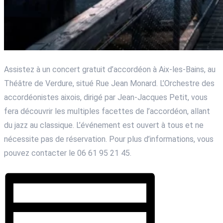
Assistez à un concert gratuit d’accordéon à Aix-les-Bains, au
Théâtre de Verdure, situé Rue Jean Monard. L’Orchestre des
accordéonistes aixois, dirigé par Jean-Jacques Petit, vous
fera découvrir les multiples facettes de l’accordéon, allant
du jazz au classique. L’événement est ouvert à tous et ne
nécessite pas de réservation. Pour plus d’informations, vous
pouvez contacter le 06 61 95 21 45.