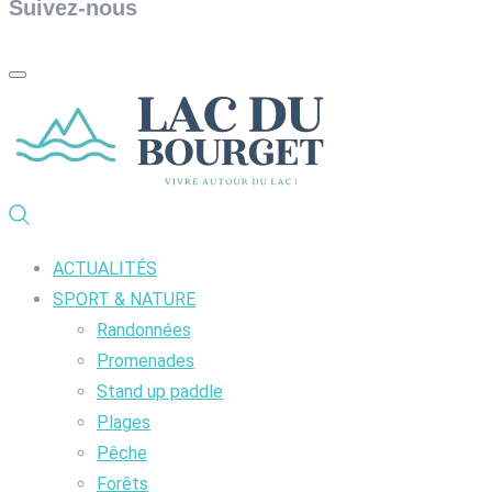
Suivez-nous
ACTUALITÉS
SPORT & NATURE
Randonnées
Promenades
Stand up paddle
Plages
Pêche
Forêts