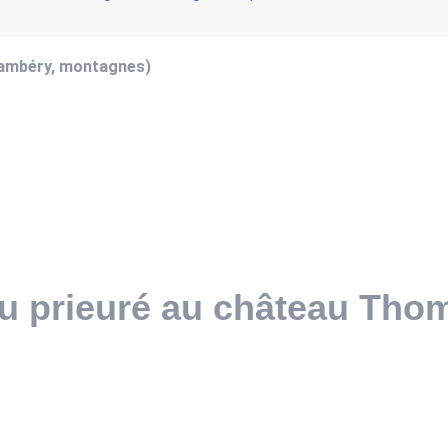
hambéry, montagnes)
 du prieuré au château Thom