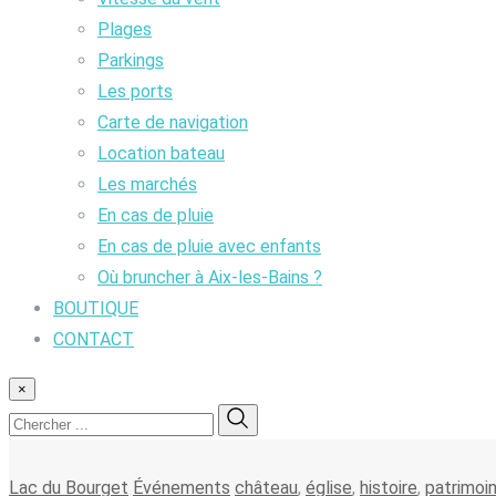
Plages
Parkings
Les ports
Carte de navigation
Location bateau
Les marchés
En cas de pluie
En cas de pluie avec enfants
Où bruncher à Aix-les-Bains ?
BOUTIQUE
CONTACT
×
Lac du Bourget
Événements
château
,
église
,
histoire
,
patrimoi