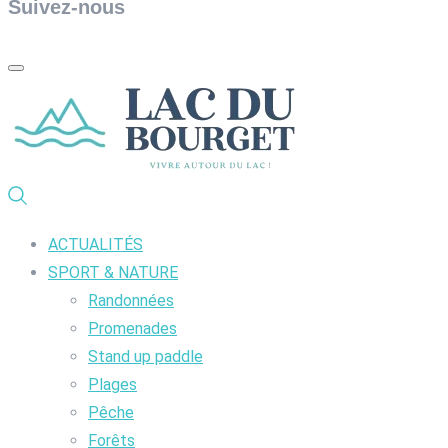
Suivez-nous
ACTUALITÉS
SPORT & NATURE
Randonnées
Promenades
Stand up paddle
Plages
Pêche
Forêts