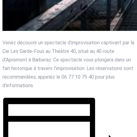
Venez découvrir un spectacle d’improvisation captivant par la
Cie Les Garde-Fous au Théâtre 40, situé au 40 route
d’Apremont à Barberaz. Ce spectacle vous plongera dans un
fait historique à travers l’improvisation. Les réservations sont
recommandées, appelez le 06 77 10 75 40 pour plus
d’informations.