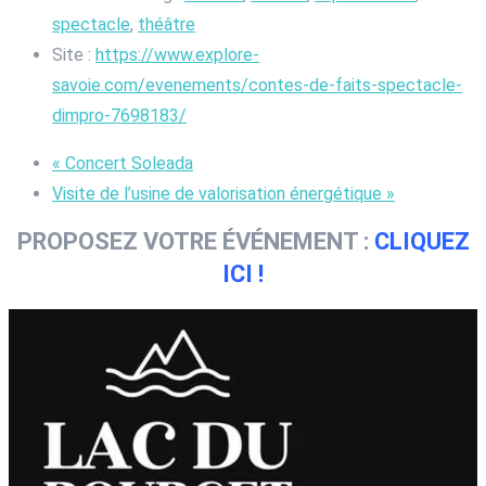
spectacle
,
théâtre
Site :
https://www.explore-
savoie.com/evenements/contes-de-faits-spectacle-
dimpro-7698183/
«
Concert Soleada
Visite de l’usine de valorisation énergétique
»
PROPOSEZ VOTRE ÉVÉNEMENT :
CLIQUEZ
ICI !