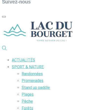
Suivez-nous
ACTUALITÉS
SPORT & NATURE
Randonnées
Promenades
Stand up paddle
Plages
Pêche
Forêts