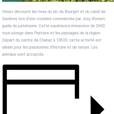
Venez découvrir les rives du lac du Bourget et du canal de
Savières lors d’une croisière commentée par Josy Rosset,
guide du patrimoine. Cette expérience immersive de 2h00
vous plonge dans l’histoire et les paysages de la région.
Départ du centre de Chanaz à 10h30, cette activité est
idéale pour les passionnés d’histoire et de nature. Les
animaux sont acceptés.