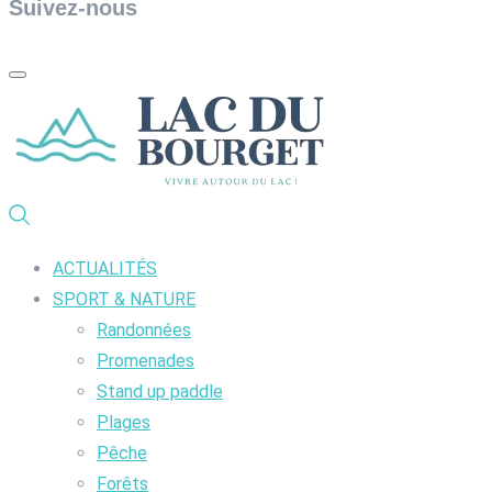
Suivez-nous
ACTUALITÉS
SPORT & NATURE
Randonnées
Promenades
Stand up paddle
Plages
Pêche
Forêts