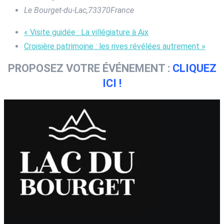
Le Bourget-du-Lac
,
73370
France
«
Visite guidée : La villégiature à Aix
Croisière patrimoine : les rives révélées autrement
»
PROPOSEZ VOTRE ÉVÉNEMENT :
CLIQUEZ
ICI !