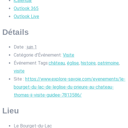
iCalendar
Outlook 365
Outlook Live
Détails
Date :
juin 1
Catégorie d’Événement:
Visite
Événement Tags:
château
,
église
,
histoire
,
patrimoine
,
visite
Site :
https://www.explore-savoie.com/evenements/le-
bourget-du-lac-de-leglise-du-prieure-au-chateau-
thomas-ii-visite-guidee-7813586/
Lieu
Le Bourget-du-Lac