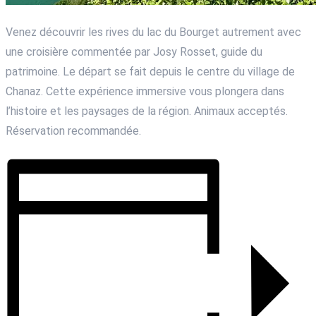
Venez découvrir les rives du lac du Bourget autrement avec
une croisière commentée par Josy Rosset, guide du
patrimoine. Le départ se fait depuis le centre du village de
Chanaz. Cette expérience immersive vous plongera dans
l’histoire et les paysages de la région. Animaux acceptés.
Réservation recommandée.