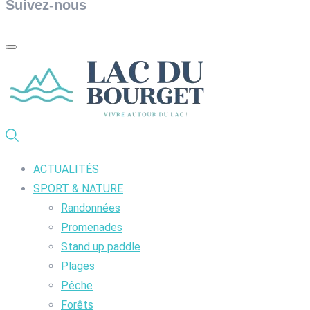
Suivez-nous
ACTUALITÉS
SPORT & NATURE
Randonnées
Promenades
Stand up paddle
Plages
Pêche
Forêts