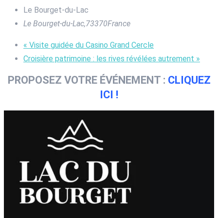
Le Bourget-du-Lac
Le Bourget-du-Lac
,
73370
France
«
Visite guidée du Casino Grand Cercle
Croisière patrimoine : les rives révélées autrement
»
PROPOSEZ VOTRE ÉVÉNEMENT :
CLIQUEZ
ICI !