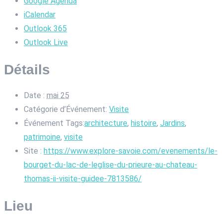
Google Agenda
iCalendar
Outlook 365
Outlook Live
Détails
Date :
mai 25
Catégorie d’Événement:
Visite
Événement Tags:
architecture
,
histoire
,
Jardins
,
patrimoine
,
visite
Site :
https://www.explore-savoie.com/evenements/le-
bourget-du-lac-de-leglise-du-prieure-au-chateau-
thomas-ii-visite-guidee-7813586/
Lieu