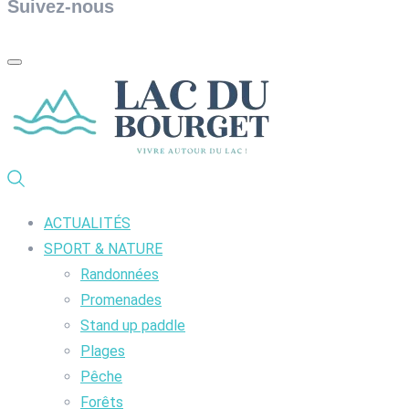
Suivez-nous
ACTUALITÉS
SPORT & NATURE
Randonnées
Promenades
Stand up paddle
Plages
Pêche
Forêts