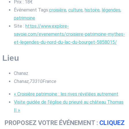
Prix :
18€
Événement Tags:
croisière
,
culture
,
histoire
,
légendes
,
patrimoine
Site :
https://www.explore-
savoie.com/evenements/croisiere-patrimoine-mythes-
et-legendes-du-nord-du-lac-du-bourget-5858015/
Lieu
Chanaz
Chanaz
,
73310
France
«
Croisière patrimoine : les rives révélées autrement
Visite guidée de l’église du prieuré au château Thomas
II
»
PROPOSEZ VOTRE ÉVÉNEMENT :
CLIQUEZ