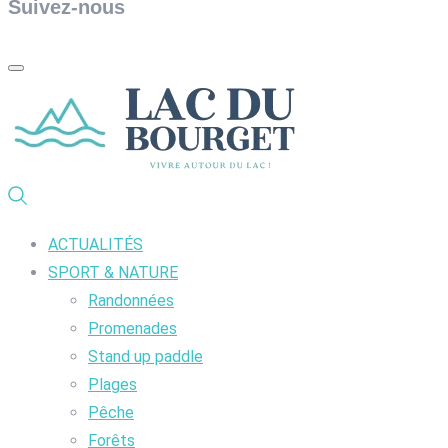
Suivez-nous
ACTUALITÉS
SPORT & NATURE
Randonnées
Promenades
Stand up paddle
Plages
Pêche
Forêts