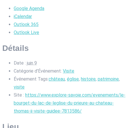
Google Agenda
iCalendar
Outlook 365
Outlook Live
Détails
Date :
juin 9
Catégorie d’Événement:
Visite
Événement Tags:
château
,
église
,
histoire
,
patrimoine
,
visite
Site :
https://www.explore-savoie.com/evenements/le-
bourget-du-lac-de-leglise-du-prieure-au-chateau-
thomas-ii-visite-guidee-7813586/
Lieu