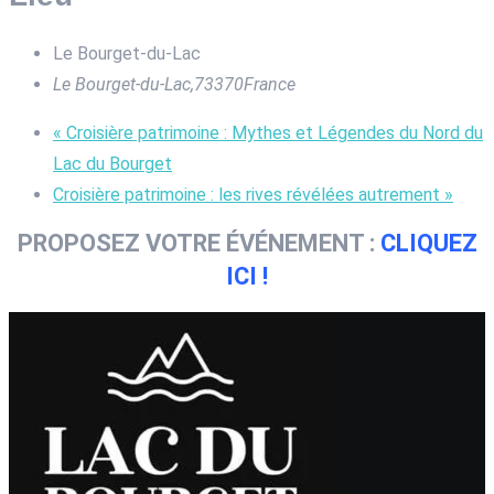
Le Bourget-du-Lac
Le Bourget-du-Lac
,
73370
France
«
Croisière patrimoine : Mythes et Légendes du Nord du
Lac du Bourget
Croisière patrimoine : les rives révélées autrement
»
PROPOSEZ VOTRE ÉVÉNEMENT :
CLIQUEZ
ICI !