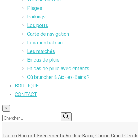
Plages
Parkings
Les ports
Carte de navigation
Location bateau
Les marchés
En cas de pluie
En cas de pluie avec enfants
Où bruncher à Aix-les-Bains ?
BOUTIQUE
CONTACT
×
Lac du Bourget
Événements
Aix-les-Bains
,
Casino Grand Cercl