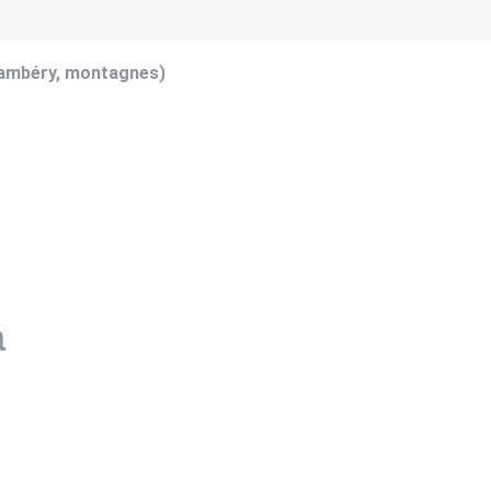
hambéry, montagnes)
a