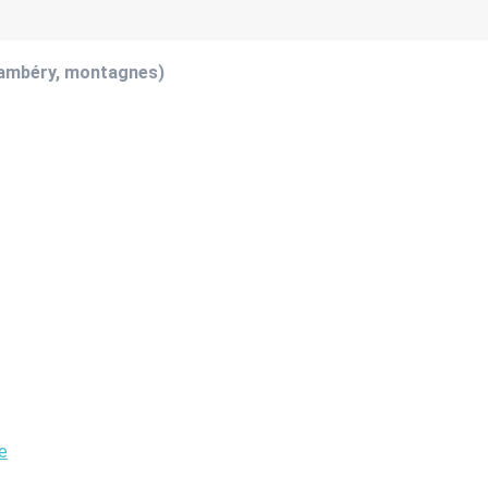
hambéry, montagnes)
e