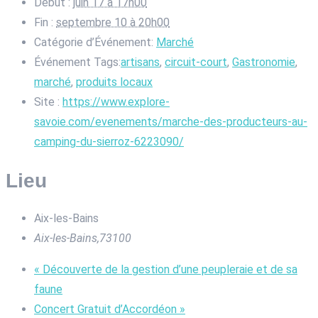
Début :
juin 17 à 17h00
Fin :
septembre 10 à 20h00
Catégorie d’Événement:
Marché
Événement Tags:
artisans
,
circuit-court
,
Gastronomie
,
marché
,
produits locaux
Site :
https://www.explore-
savoie.com/evenements/marche-des-producteurs-au-
camping-du-sierroz-6223090/
Lieu
Aix-les-Bains
Aix-les-Bains
,
73100
«
Découverte de la gestion d’une peupleraie et de sa
faune
Concert Gratuit d’Accordéon
»