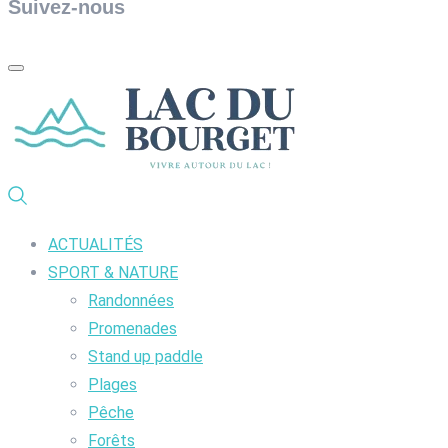
Suivez-nous
ACTUALITÉS
SPORT & NATURE
Randonnées
Promenades
Stand up paddle
Plages
Pêche
Forêts