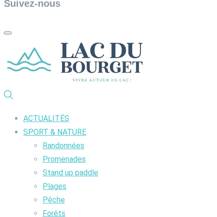
Suivez-nous
ACTUALITÉS
SPORT & NATURE
Randonnées
Promenades
Stand up paddle
Plages
Pêche
Forêts