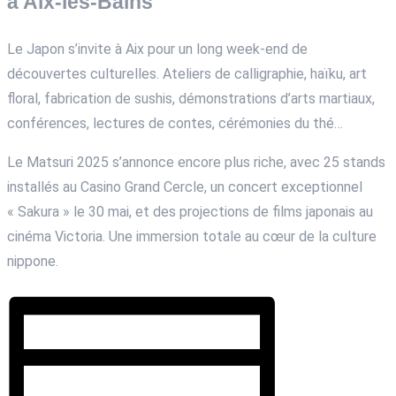
à Aix-les-Bains
Le Japon s’invite à Aix pour un long week-end de
découvertes culturelles. Ateliers de calligraphie, haïku, art
floral, fabrication de sushis, démonstrations d’arts martiaux,
conférences, lectures de contes, cérémonies du thé…
Le Matsuri 2025 s’annonce encore plus riche, avec 25 stands
installés au Casino Grand Cercle, un concert exceptionnel
« Sakura » le 30 mai, et des projections de films japonais au
cinéma Victoria. Une immersion totale au cœur de la culture
nippone.