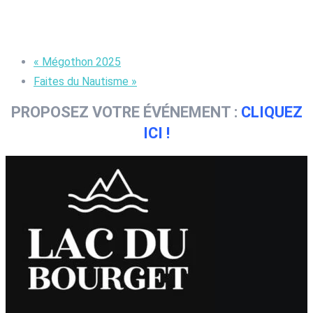
«
Mégothon 2025
Faites du Nautisme
»
PROPOSEZ VOTRE ÉVÉNEMENT :
CLIQUEZ
ICI !