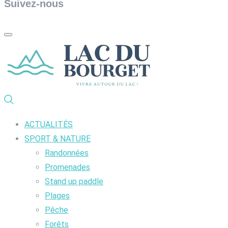
Suivez-nous
ACTUALITÉS
SPORT & NATURE
Randonnées
Promenades
Stand up paddle
Plages
Pêche
Forêts