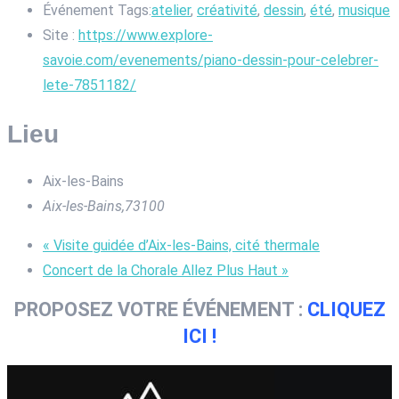
Événement Tags:
atelier
,
créativité
,
dessin
,
été
,
musique
Site :
https://www.explore-
savoie.com/evenements/piano-dessin-pour-celebrer-
lete-7851182/
Lieu
Aix-les-Bains
Aix-les-Bains
,
73100
«
Visite guidée d’Aix-les-Bains, cité thermale
Concert de la Chorale Allez Plus Haut
»
PROPOSEZ VOTRE ÉVÉNEMENT :
CLIQUEZ
ICI !