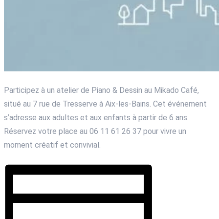
Participez à un atelier de Piano & Dessin au Mikado Café,
situé au 7 rue de Tresserve à Aix-les-Bains. Cet événement
s’adresse aux adultes et aux enfants à partir de 6 ans.
Réservez votre place au 06 11 61 26 37 pour vivre un
moment créatif et convivial.