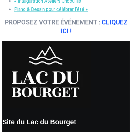
«
Inauguration Ateliers Gribouillis
Piano & Dessin pour célébrer l’été
»
PROPOSEZ VOTRE ÉVÉNEMENT :
CLIQUEZ
ICI !
Site du Lac du Bourget