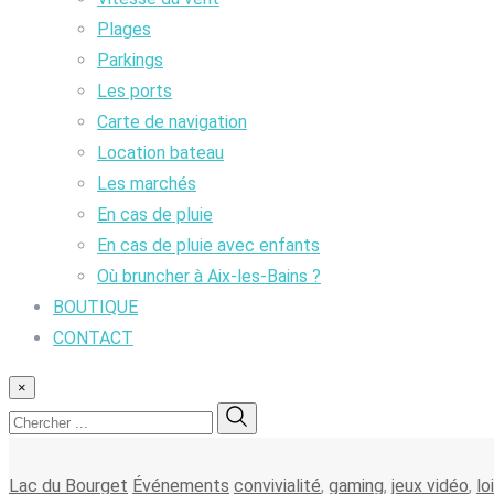
Plages
Parkings
Les ports
Carte de navigation
Location bateau
Les marchés
En cas de pluie
En cas de pluie avec enfants
Où bruncher à Aix-les-Bains ?
BOUTIQUE
CONTACT
×
Lac du Bourget
Événements
convivialité
,
gaming
,
jeux vidéo
,
lo