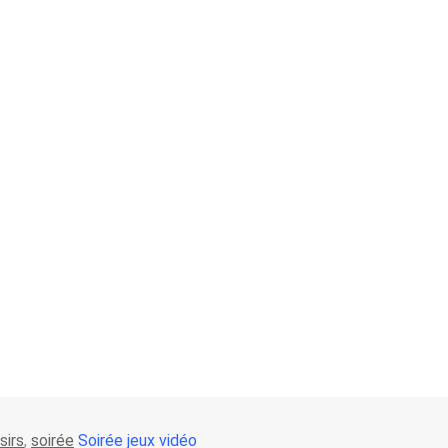
isirs
,
soirée
Soirée jeux vidéo