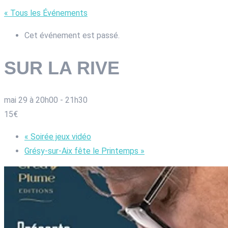
« Tous les Événements
Cet événement est passé.
SUR LA RIVE
mai 29 à 20h00
-
21h30
15€
«
Soirée jeux vidéo
Grésy-sur-Aix fête le Printemps
»