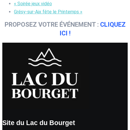
«
Soirée jeux vidéo
Grésy-sur-Aix fête le Printemps
»
PROPOSEZ VOTRE ÉVÉNEMENT :
CLIQUEZ
ICI !
Site du Lac du Bourget