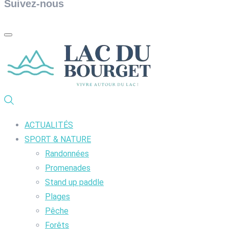
Suivez-nous
ACTUALITÉS
SPORT & NATURE
Randonnées
Promenades
Stand up paddle
Plages
Pêche
Forêts