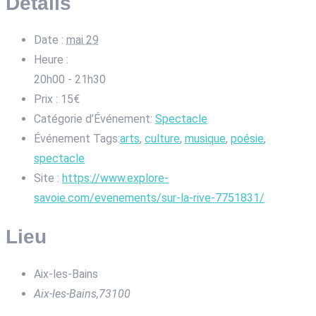
Détails
Date :
mai 29
Heure :
20h00 - 21h30
Prix :
15€
Catégorie d’Événement:
Spectacle
Événement Tags:
arts
,
culture
,
musique
,
poésie
,
spectacle
Site :
https://www.explore-
savoie.com/evenements/sur-la-rive-7751831/
Lieu
Aix-les-Bains
Aix-les-Bains
,
73100