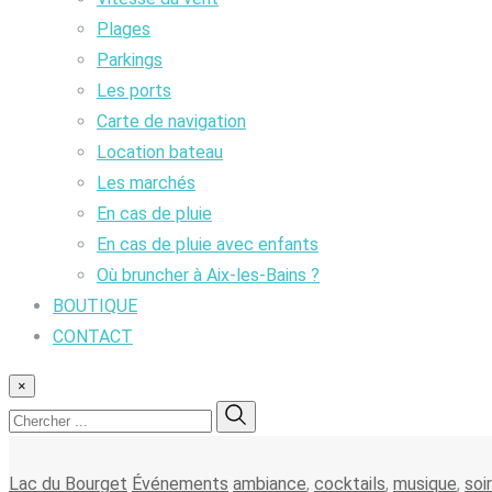
Plages
Parkings
Les ports
Carte de navigation
Location bateau
Les marchés
En cas de pluie
En cas de pluie avec enfants
Où bruncher à Aix-les-Bains ?
BOUTIQUE
CONTACT
×
Lac du Bourget
Événements
ambiance
,
cocktails
,
musique
,
soi