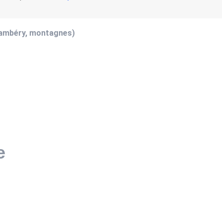
hambéry, montagnes)
e