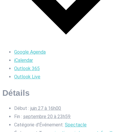
Google Agenda
iCalendar
Outlook 365
Outlook Live
Détails
Début :
juin 27 à 16h00
Fin :
septembre 20 à 23h59
Catégorie d’Événement:
Spectacle