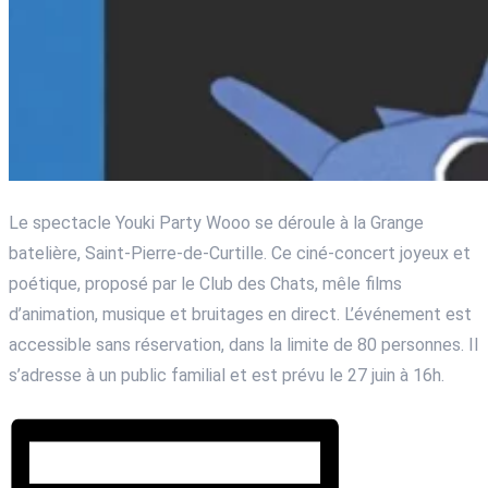
Le spectacle Youki Party Wooo se déroule à la Grange
batelière, Saint-Pierre-de-Curtille. Ce ciné-concert joyeux et
poétique, proposé par le Club des Chats, mêle films
d’animation, musique et bruitages en direct. L’événement est
accessible sans réservation, dans la limite de 80 personnes. Il
s’adresse à un public familial et est prévu le 27 juin à 16h.