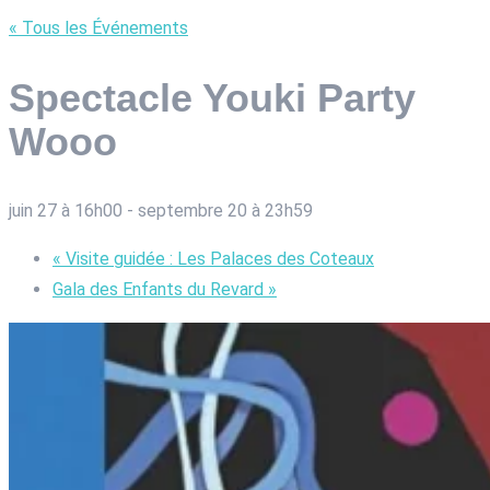
« Tous les Événements
Spectacle Youki Party
Wooo
juin 27 à 16h00
-
septembre 20 à 23h59
«
Visite guidée : Les Palaces des Coteaux
Gala des Enfants du Revard
»