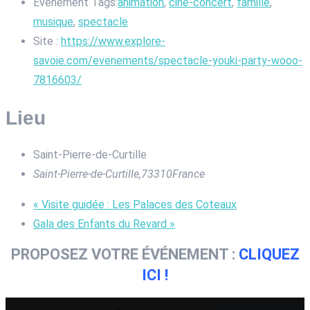
Événement Tags:
animation
,
ciné-concert
,
famille
,
musique
,
spectacle
Site :
https://www.explore-
savoie.com/evenements/spectacle-youki-party-wooo-
7816603/
Lieu
Saint-Pierre-de-Curtille
Saint-Pierre-de-Curtille
,
73310
France
«
Visite guidée : Les Palaces des Coteaux
Gala des Enfants du Revard
»
PROPOSEZ VOTRE ÉVÉNEMENT :
CLIQUEZ
ICI !