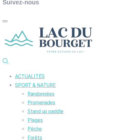
Suivez-nous
ACTUALITÉS
SPORT & NATURE
Randonnées
Promenades
Stand up paddle
Plages
Pêche
Forêts