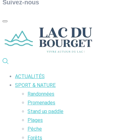
Suivez-nous
ACTUALITÉS
SPORT & NATURE
Randonnées
Promenades
Stand up paddle
Plages
Pêche
Forêts