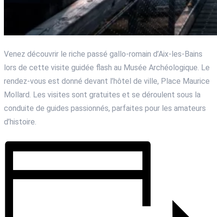
Venez découvrir le riche passé gallo-romain d’Aix-les-Bains
lors de cette visite guidée flash au Musée Archéologique. Le
rendez-vous est donné devant l’hôtel de ville, Place Maurice
Mollard. Les visites sont gratuites et se déroulent sous la
conduite de guides passionnés, parfaites pour les amateurs
d’histoire.