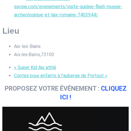
savoie.com/evenements/visite-guidee-flash-musee-
archeologique-et-laix-romaine-7403944/
Lieu
Aix-les-Bains
Aix-les-Bains
,
73100
«
Super Kid Aix athlé
Contes pour enfants à l’auberge de Portout
»
PROPOSEZ VOTRE ÉVÉNEMENT :
CLIQUEZ
ICI !