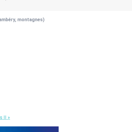
hambéry, montagnes)
s II
»