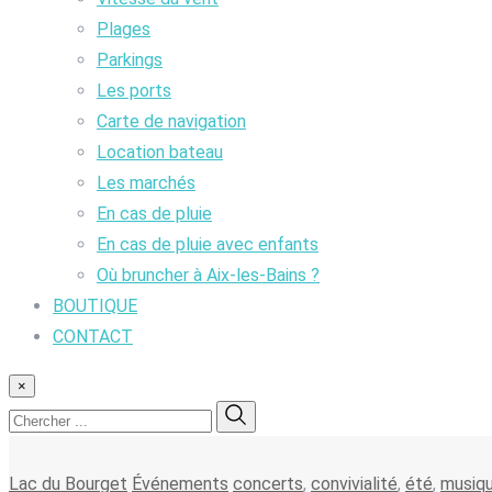
Plages
Parkings
Les ports
Carte de navigation
Location bateau
Les marchés
En cas de pluie
En cas de pluie avec enfants
Où bruncher à Aix-les-Bains ?
BOUTIQUE
CONTACT
×
Lac du Bourget
Événements
concerts
,
convivialité
,
été
,
musiq