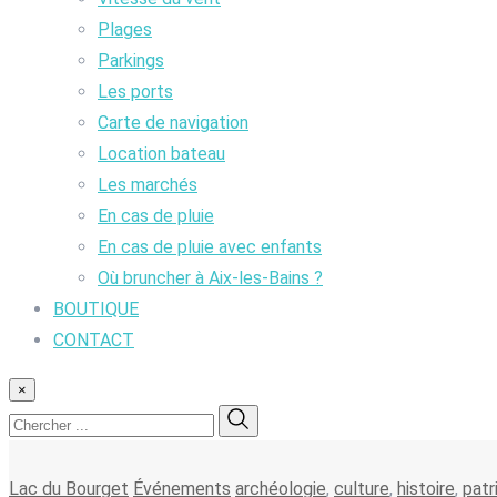
Plages
Parkings
Les ports
Carte de navigation
Location bateau
Les marchés
En cas de pluie
En cas de pluie avec enfants
Où bruncher à Aix-les-Bains ?
BOUTIQUE
CONTACT
×
Lac du Bourget
Événements
archéologie
,
culture
,
histoire
,
patr