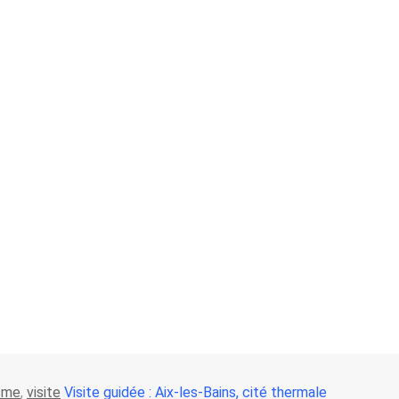
sme
,
visite
Visite guidée : Aix-les-Bains, cité thermale