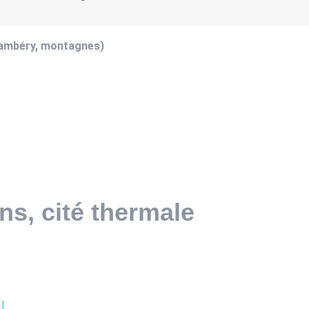
hambéry, montagnes)
ins, cité thermale
I