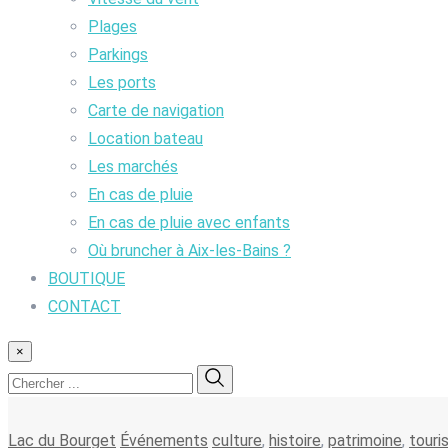
Plages
Parkings
Les ports
Carte de navigation
Location bateau
Les marchés
En cas de pluie
En cas de pluie avec enfants
Où bruncher à Aix-les-Bains ?
BOUTIQUE
CONTACT
×
Lac du Bourget
Événements
culture
,
histoire
,
patrimoine
,
touri