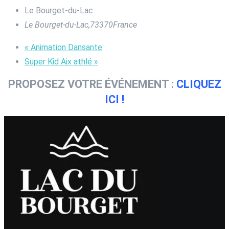
Le Bourget-du-Lac
Le Bourget-du-Lac
,
73370
France
«
Animation Dansante
Super Kid Aix athlé
»
PROPOSEZ VOTRE ÉVÉNEMENT :
CLIQUEZ
ICI !