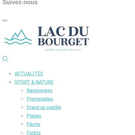
Suivez-nous
ACTUALITÉS
SPORT & NATURE
Randonnées
Promenades
Stand up paddle
Plages
Pêche
Forêts