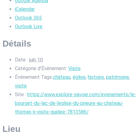
Google Agenda
iCalendar
Outlook 365
Outlook Live
Détails
Date :
juin 10
Catégorie d’Événement:
Visite
Événement Tags:
château
,
église
,
histoire
,
patrimoine
,
visite
Site :
https://www.explore-savoie.com/evenements/le-
bourget-du-lac-de-leglise-du-prieure-au-chateau-
thomas-ii-visite-guidee-7813586/
Lieu