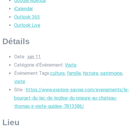
Google Agenda
iCalendar
Outlook 365
Outlook Live
Détails
Date :
juin 11
Catégorie d’Événement:
Visite
Événement Tags:
culture
,
famille
,
histoire
,
patrimoine
,
visite
Site :
https://www.explore-savoie.com/evenements/le-
bourget-du-lac-de-leglise-du-prieure-au-chateau-
thomas-ii-visite-guidee-7813586/
Lieu