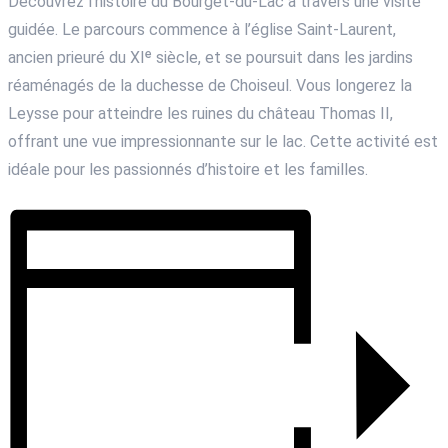
Découvrez l’histoire du Bourget-du-Lac à travers une visite
guidée. Le parcours commence à l’église Saint-Laurent,
ancien prieuré du XIᵉ siècle, et se poursuit dans les jardins
réaménagés de la duchesse de Choiseul. Vous longerez la
Leysse pour atteindre les ruines du château Thomas II,
offrant une vue impressionnante sur le lac. Cette activité est
idéale pour les passionnés d’histoire et les familles.