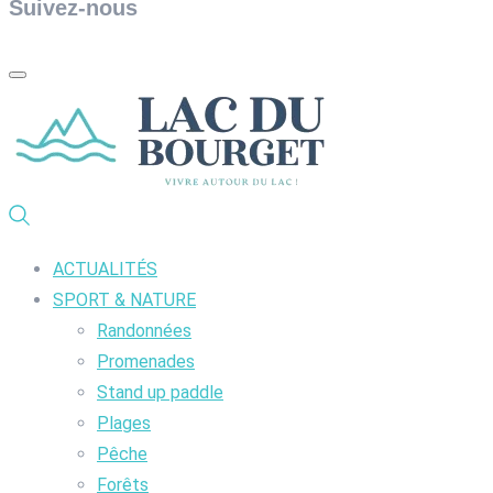
Suivez-nous
ACTUALITÉS
SPORT & NATURE
Randonnées
Promenades
Stand up paddle
Plages
Pêche
Forêts