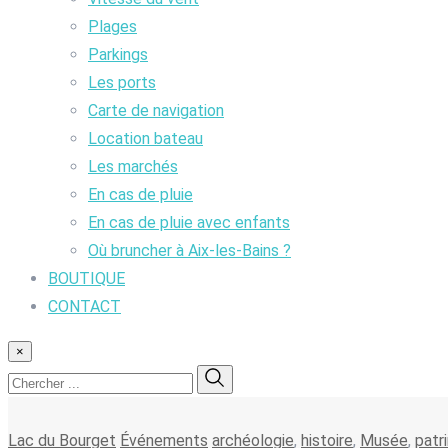
Plages
Parkings
Les ports
Carte de navigation
Location bateau
Les marchés
En cas de pluie
En cas de pluie avec enfants
Où bruncher à Aix-les-Bains ?
BOUTIQUE
CONTACT
×
Lac du Bourget
Événements
archéologie
,
histoire
,
Musée
,
patr