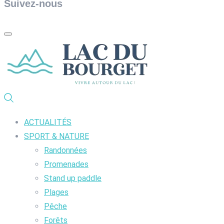
Suivez-nous
ACTUALITÉS
SPORT & NATURE
Randonnées
Promenades
Stand up paddle
Plages
Pêche
Forêts