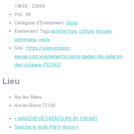
14h30 - 23h59
Prix :
8€
Catégorie d’Événement:
Visite
Événement Tags:
architecture
,
culture
,
histoire
,
patrimoine
,
visite
Site :
https://www.explore-
savoie.com/evenements/visite-guidee-les-palaces-
des-coteaux-752363/
Lieu
Aix-les-Bains
Aix-les-Bains
,
73100
«
MARCHÉ DE CRÉATEURS BY CRE’ART
Spectacle Youki Party Wooo
»