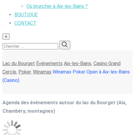
Où bruncher à Aix-les-Bains ?
BOUTIQUE
CONTACT
×
Lac du Bourget
Événements
Aix-les-Bains
,
Casino Grand
Cercle
,
Poker
,
Winamax
Winamax Poker Open à Aix-les-Bains
(Casino)
Agenda des événements autour du lac du Bourget (Aix,
Chambéry, montagnes)