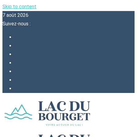
Skip to content
7 août 2026
Suivez-nous :