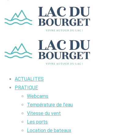
ACTUALITES
PRATIQUE
Webcams
Température de l’eau
Vitesse du vent
Les ports
Location de bateaux