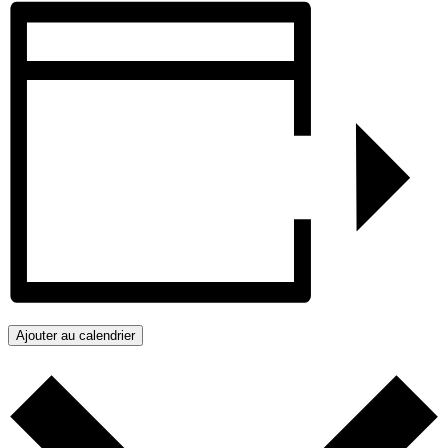
Ajouter au calendrier