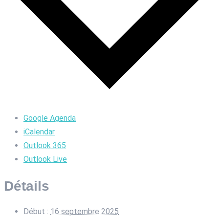
Google Agenda
iCalendar
Outlook 365
Outlook Live
Détails
Début :
16 septembre 2025