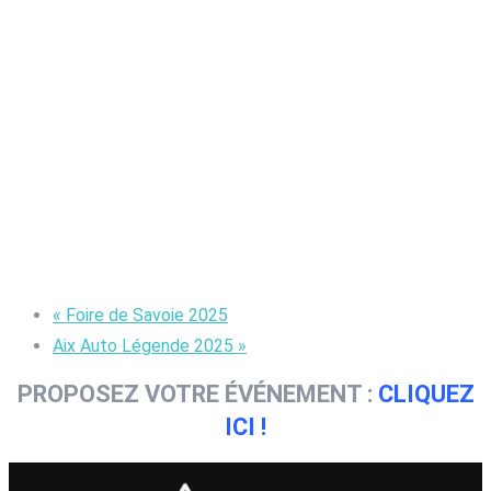
«
Foire de Savoie 2025
Aix Auto Légende 2025
»
PROPOSEZ VOTRE ÉVÉNEMENT :
CLIQUEZ
ICI !