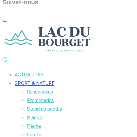
Suivez-nous
ACTUALITÉS
SPORT & NATURE
Randonnées
Promenades
Stand up paddle
Plages
Pêche
Forêts