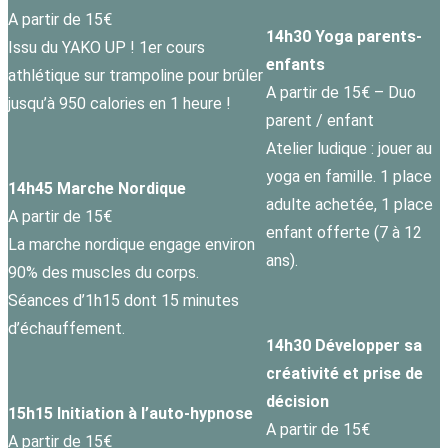
A partir de 15€
14h30 Yoga parents-
Issu du YAKO UP ! 1er cours
enfants
athlétique sur trampoline pour brûler
A partir de 15€ – Duo
jusqu’à 950 calories en 1 heure !
parent / enfant
Atelier ludique : jouer au
yoga en famille. 1 place
14h45 Marche Nordique
adulte achetée, 1 place
A partir de 15€
enfant offerte (7 à 12
La marche nordique engage environ
ans).
90% des muscles du corps.
Séances d’1h15 dont 15 minutes
d’échauffement.
14h30 Développer sa
créativité et prise de
décision
15h15 Initiation à l’auto-hypnose
A partir de 15€
A partir de 15€