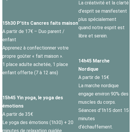
La créativité et la clarté
d’esprit se manifestent
plus spécialement
15h30 P’tits Cancres faits maison
quand notre esprit est
A partir de 17€ – Duo parent /
libre et serein.
enfant
Apprenez à confectionner votre
propre goûter « fait maison ».
14h45 Marche
1 place adulte achetée, 1 place
Nordique
enfant offerte (7 à 12 ans)
A partir de 15€
La marche nordique
engage environ 90% des
15h45 Yin yoga, le yoga des
muscles du corps.
émotions
Séances d’1h15 dont 15
A partir de 35€
minutes
Le yoga des émotions (1h30) + 20
d’échauffement.
minutes de relaxation guidée.