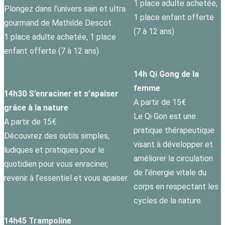
1 place adulte achetée,
Plongez dans l’univers sain et ultra
1 place enfant offerte
gourmand de Mathilde Descot.
(7 à 12 ans)
1 place adulte achetée, 1 place
enfant offerte (7 à 12 ans)
14h Qi Gong de la
femme
14h30 S’enraciner et s’apaiser
A partir de 15€
grâce à la nature
Le Qi Gon est une
A partir de 15€
pratique thérapeutique
Découvrez des outils simples,
visant à développer et
ludiques et pratiques pour le
améliorer la circulation
quotidien pour vous enraciner,
de l’énergie vitale du
revenir à l’essentiel et vous apaiser.
corps en respectant les
cycles de la nature.
14h45 Trampoline