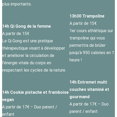
plus importants.
13h30 Trampoline
A partir de 15€
14h Qi Gong de la femme
1er cours athlétique sur
A partir de 15€
trampoline qui vous
Le Qi Gong est une pratique
permettra de brûler
thérapeutique visant à développer
jusqu’à 950 calories en 1
et améliorer la circulation de
heure !
l’énergie vitale du corps en
respectant les cycles de la nature.
14h Entremet multi
couches vitaminé et
14h Cookie pistache et framboise
gourmand
vegan
A partir de 17€ – Duo
A partir de 17€ – Duo parent /
parent / enfant
enfant