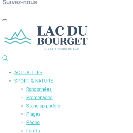
Suivez-nous
ACTUALITÉS
SPORT & NATURE
Randonnées
Promenades
Stand up paddle
Plages
Pêche
Forêts