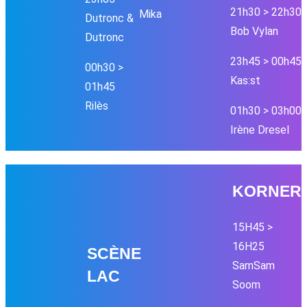
21h30 > 22h30
Mika
Dutronc &
Bob Vylan
Dutronc
23h45 > 00h45
00h30 >
Kas:st
01h45
Rilès
01h30 > 03h00
Irène Dresel
KORNER
15H45 >
16H25
SC
È
NE
SamSam
LAC
Soom