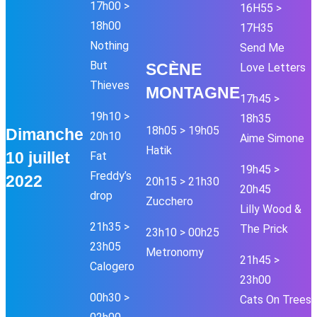
17h00 >
16H55 >
18h00
17H35
Nothing
Send Me
But
SC
È
NE
Love Letters
Thieves
MONTAGNE
17h45 >
19h10 >
18h35
18h05 > 19h05
Dimanche
20h10
Aime Simone
Hatik
10 juillet
Fat
19h45 >
Freddy’s
2022
20h15 > 21h30
20h45
drop
Zucchero
Lilly Wood &
21h35 >
The Prick
23h10 > 00h25
23h05
Metronomy
21h45 >
Calogero
23h00
00h30 >
Cats On Trees