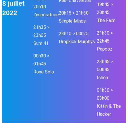
Feu! Chatterton
8 juillet
19h45 >
20h10
2022
20h45
20h15 > 21h30
L’impératrice
The Faim
Simple Minds
21h35 >
21h30 >
23h10 > 00h25
23h05
22h45
Dropkick Murphys
Sum 41
Papooz
00h30 >
23h45 >
01h45
00h45
Rone Solo
Ichon
01h30 >
03h00
Kittin & The
Hacker