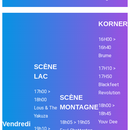
KORNER
16H00 >
16h40
Brume
SC
È
NE
17H10 >
LAC
17H50
Blackfeet
17h00 >
Revolution
SC
È
NE
18h00
18h00 >
MONTAGNE
Lous & The
18h45
Yakuza
Youv Dee
18h05 > 19h05
Vendredi
19h10 >