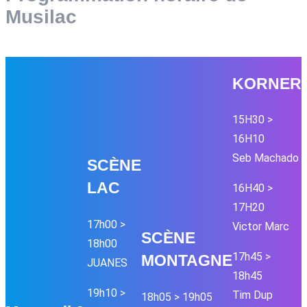
Musilac
KORNER
15H30 >
16H10
Seb Machado
SC
È
NE
LAC
16H40 >
17H20
17h00 >
Victor Marc
SC
È
NE
18h00
17h45 >
MONTAGNE
JUANES
18h45
19h10 >
Tim Dup
18h05 > 19h05