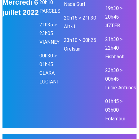
Mercredi 6
20h10
Nada Surf
19h30 >
PARCELS
juillet 2022
20h45
20h15 > 21h30
21h35 >
47TER
Alt-J
23h05
21h30 >
23h10 > 00h25
VIANNEY
22h40
Orelsan
00h30 >
Fishbach
01h45
23h30 >
CLARA
00h45
LUCIANI
Lucie Antunes
01h45 >
03h00
Folamour