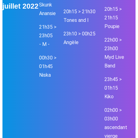
Skunk
juillet 2022
20h15 >
20h15 > 21h30
Anansie
21h15
Tones and I
Poupie
21h35 >
23h10 > 00h25
23h05
22h00 >
Angèle
- M -
23h00
Myd Live
00h30 >
Band
01h45
Niska
23h45 >
01h15
Kiko
02h00 >
03h00
ascendant
vierge