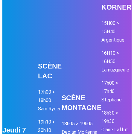
KORNER
15H00 >
15H40
Argentique
16H10 >
16H50
SC
È
NE
Lamuzgueule
LAC
17h00 >
17h40
17h00 >
SC
È
NE
Stéphane
18h00
MONTAGNE
Sam Ryder
18h30 >
19h30
19h10 >
18h05 > 19h05
Jeudi 7
Claire Laffut
20h10
Declan McKenna