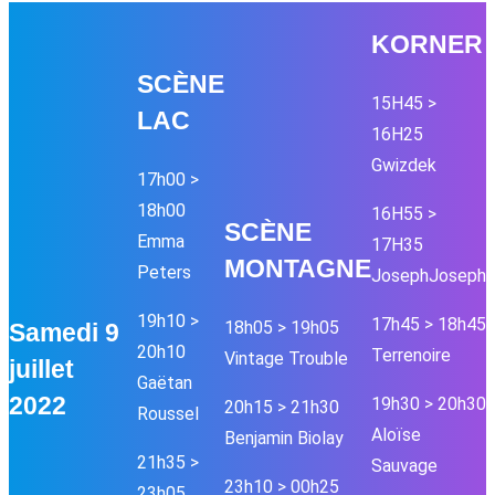
KORNER
SC
È
NE
15H45 >
LAC
16H25
Gwizdek
17h00 >
18h00
16H55 >
SC
È
NE
Emma
17H35
MONTAGNE
Peters
JosephJoseph
19h10 >
17h45 > 18h45
18h05 > 19h05
Samedi 9
20h10
Terrenoire
Vintage Trouble
juillet
Gaëtan
2022
19h30 > 20h30
20h15 > 21h30
Roussel
Aloïse
Benjamin Biolay
21h35 >
Sauvage
23h10 > 00h25
23h05