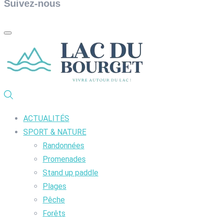
Suivez-nous
ACTUALITÉS
SPORT & NATURE
Randonnées
Promenades
Stand up paddle
Plages
Pêche
Forêts