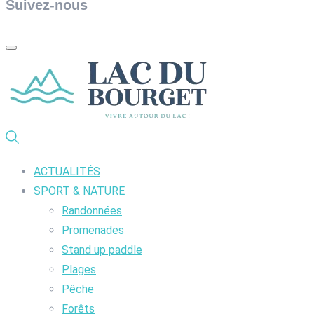
Suivez-nous
ACTUALITÉS
SPORT & NATURE
Randonnées
Promenades
Stand up paddle
Plages
Pêche
Forêts