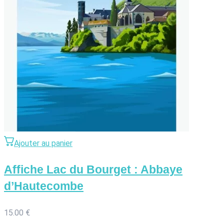
Ajouter au panier
Affiche Lac du Bourget : Abbaye
d’Hautecombe
15.00
€