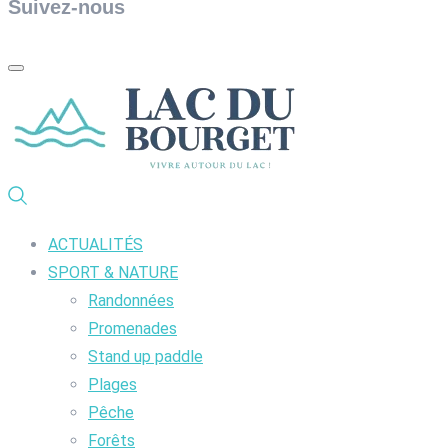
Suivez-nous
ACTUALITÉS
SPORT & NATURE
Randonnées
Promenades
Stand up paddle
Plages
Pêche
Forêts