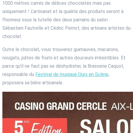
1000 mètres carrés de délices chocolatés mais pas
uniquement ! L’artisanat et la qualité des produits seront à
l’honneur sous la tutelle des deux parrains du salon :
Sébastien Fautrelle et Cédric Pernot, des artisans artistes du
chocolat.
Outre le chocolat, vous trouverez guimauves, macarons,
nougats, pâtes de fruits et autres douceurs irrésistibles. Et
parce qu’il ne faut pas se déshydrater, la Brasserie Caquot,
responsable du
Festival de musique Ours en Scène
,
proposera sa bière artisanale.