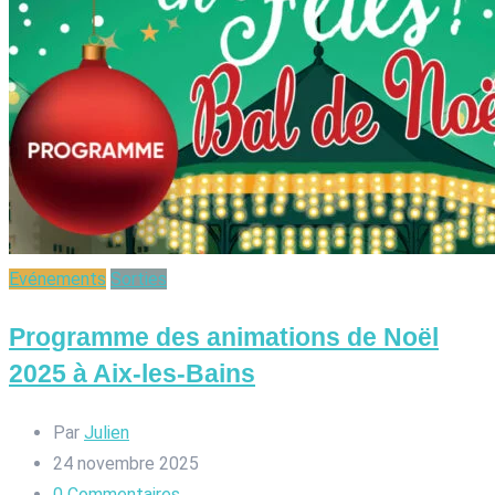
Evénements
Sorties
Programme des animations de Noël
2025 à Aix-les-Bains
Par
Julien
24 novembre 2025
0
Commentaires