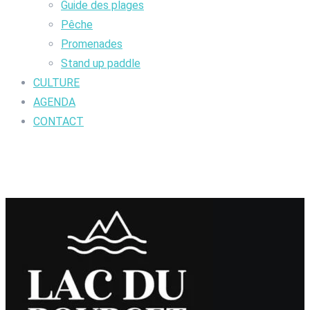
Guide des plages
Pêche
Promenades
Stand up paddle
CULTURE
AGENDA
CONTACT