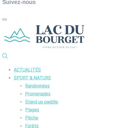
Suivez-nous
ACTUALITÉS
SPORT & NATURE
Randonnées
Promenades
Stand up paddle
Plages
Pêche
Forêts