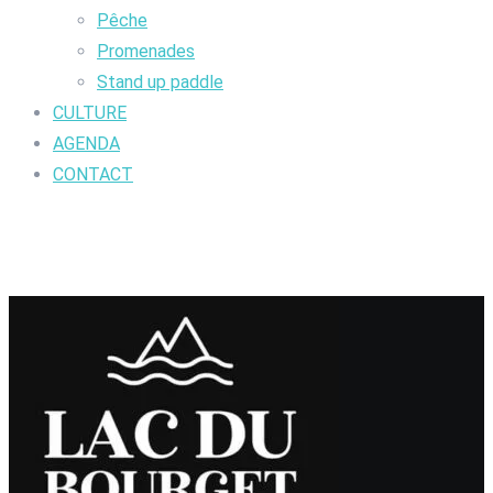
Pêche
Promenades
Stand up paddle
CULTURE
AGENDA
CONTACT