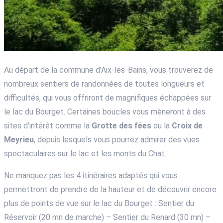
Au départ de la commune d’Aix-les-Bains, vous trouverez de
nombreux sentiers de randonnées de toutes longueurs et
difficultés, qui vous offriront de magnifiques échappées sur
le lac du Bourget. Certaines boucles vous mèneront à des
sites d’intérêt comme la
Grotte des fées
ou la
Croix de
Meyrieu
, depuis lesquels vous pourrez admirer des vues
spectaculaires sur le lac et les monts du Chat.
Ne manquez pas les 4 itinéraires adaptés qui vous
permettront de prendre de la hauteur et de découvrir encore
plus de points de vue sur le lac du Bourget : Sentier du
Réservoir (20 mn de marche) – Sentier du Renard (30 mn) –