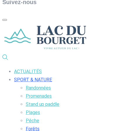
Suivez-nous
ACTUALITÉS
SPORT & NATURE
Randonnées
Promenades
Stand up paddle
Plages
Pêche
Forêts