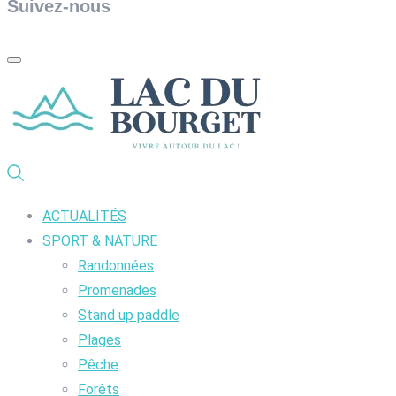
Suivez-nous
ACTUALITÉS
SPORT & NATURE
Randonnées
Promenades
Stand up paddle
Plages
Pêche
Forêts