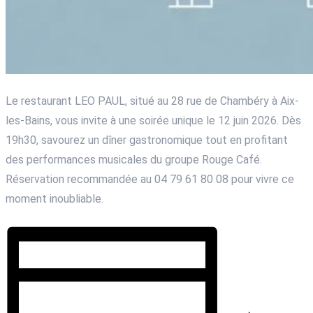
Le restaurant LEO PAUL, situé au 28 rue de Chambéry à Aix-
les-Bains, vous invite à une soirée unique le 12 juin 2026. Dès
19h30, savourez un dîner gastronomique tout en profitant
des performances musicales du groupe Rouge Café.
Réservation recommandée au 04 79 61 80 08 pour vivre ce
moment inoubliable.