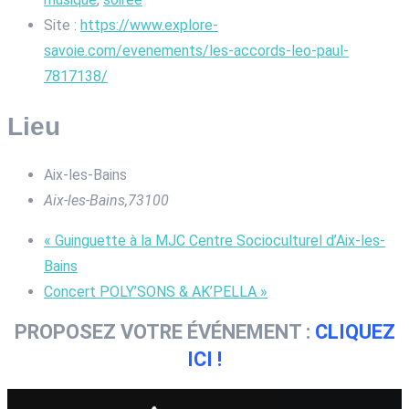
Site :
https://www.explore-
savoie.com/evenements/les-accords-leo-paul-
7817138/
Lieu
Aix-les-Bains
Aix-les-Bains
,
73100
«
Guinguette à la MJC Centre Socioculturel d’Aix-les-
Bains
Concert POLY’SONS & AK’PELLA
»
PROPOSEZ VOTRE ÉVÉNEMENT :
CLIQUEZ
ICI !